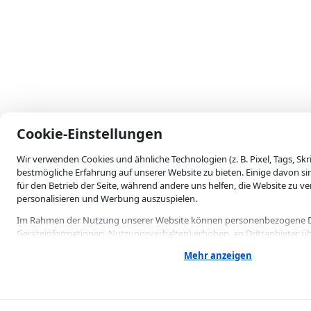
skip-to-actions
Cookie-Einstellungen
Wir verwenden Cookies und ähnliche Technologien (z. B. Pixel, Tags, Skr
bestmögliche Erfahrung auf unserer Website zu bieten. Einige davon s
für den Betrieb der Seite, während andere uns helfen, die Website zu ve
personalisieren und Werbung auszuspielen.
Im Rahmen der Nutzung unserer Website können personenbezogene Dat
Geräteinformationen, Nutzungsverhalten) erhoben, an Drittanbieter üb
verarbeitet werden — auch in Ländern außerhalb der EU/des EWR (z. B. 
Mehr anzeigen
gleichwertiges Datenschutzniveau gewährleistet ist (Art. 49 Abs. 1 lit. a
Einwilligung stimmen Sie auch dieser Datenübermittlung ausdrücklich z
Einige Verarbeitungen können auf Grundlage eines berechtigten Interesses
DSGVO) erfolgen. Sie können Ihre Einwilligung jederzeit mit Wirkung fü