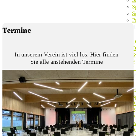
S
S
P
Wil
Termine
D
D
In unserem Verein ist viel los. Hier finden
S
Sie alle anstehenden Termine
E
L
Pro
H
S
A
B
A
W
A