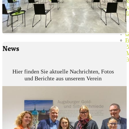
M
J
T
Ang
G
F
P
News
A
F
Hier finden Sie aktuelle Nachrichten, Fotos
und Berichte aus unserem Verein