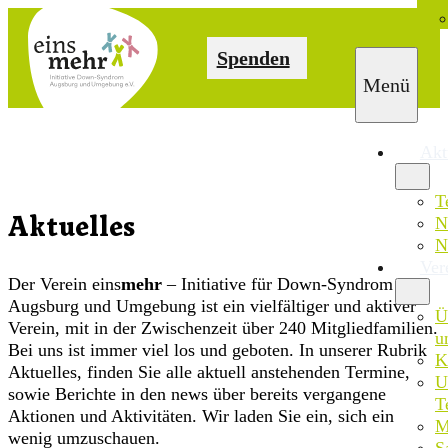
Spenden
Akt
T
N
Aktuelles
N
Ver
Der Verein eins
mehr
– Initiative für Down-Syndrom in
Augsburg und Umgebung ist ein vielfältiger und aktiver
Ü
Verein, mit in der Zwischenzeit über 240 Mitgliedfamilien.
u
Bei uns ist immer viel los und geboten. In unserer Rubrik
K
Aktuelles, finden Sie alle aktuell anstehenden Termine,
U
sowie Berichte in den news über bereits vergangene
T
Aktionen und Aktivitäten. Wir laden Sie ein, sich ein
M
wenig umzuschauen.
S