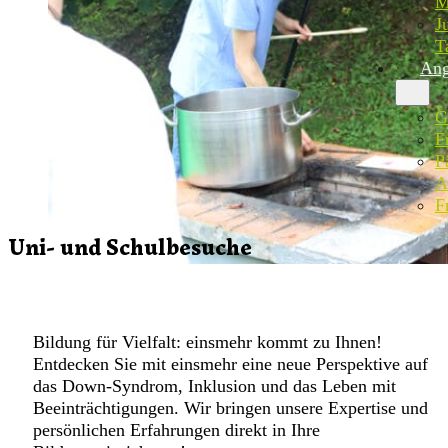
M
J
T
Ang
G
F
P
A
F
Uni- und Schulbesuche
Bildung für Vielfalt: einsmehr kommt zu Ihnen!
Entdecken Sie mit einsmehr eine neue Perspektive auf
das Down-Syndrom, Inklusion und das Leben mit
Beeinträchtigungen. Wir bringen unsere Expertise und
persönlichen Erfahrungen direkt in Ihre