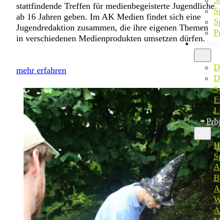
stattfindende Treffen für medienbegeisterte Jugendliche
S
ab 16 Jahren geben. Im AK Medien findet sich eine
S
Jugendredaktion zusammen, die ihre eigenen Themen
P
in verschiedenen Medienprodukten umsetzen dürfen.
Wil
D
mehr erfahren
D
S
E
L
Pro
H
S
A
B
A
W
A