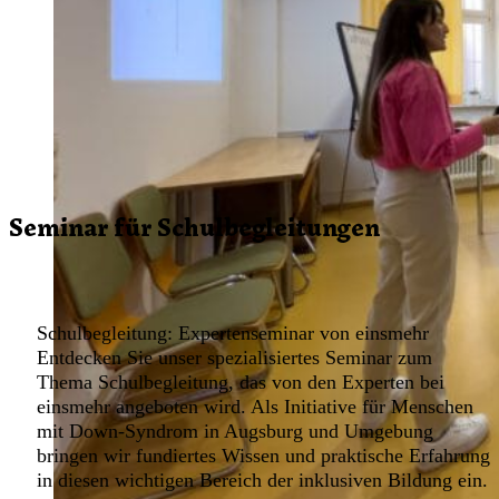
Seminar für Schulbegleitungen
Schulbegleitung: Expertenseminar von einsmehr
Entdecken Sie unser spezialisiertes Seminar zum
Thema Schulbegleitung, das von den Experten bei
einsmehr angeboten wird. Als Initiative für Menschen
mit Down-Syndrom in Augsburg und Umgebung
bringen wir fundiertes Wissen und praktische Erfahrung
in diesen wichtigen Bereich der inklusiven Bildung ein.