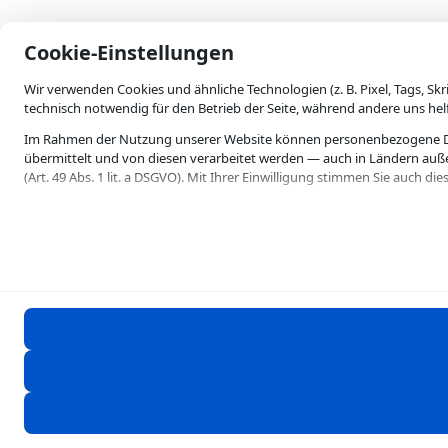
skip-to-actions
Cookie-Einstellungen
Wir verwenden Cookies und ähnliche Technologien (z. B. Pixel, Tags, Sk
technisch notwendig für den Betrieb der Seite, während andere uns hel
Im Rahmen der Nutzung unserer Website können personenbezogene Date
übermittelt und von diesen verarbeitet werden — auch in Ländern außer
(Art. 49 Abs. 1 lit. a DSGVO). Mit Ihrer Einwilligung stimmen Sie auch d
Einige Verarbeitungen können auf Grundlage eines berechtigten Interesses
Zukunft widerrufen oder Ihre Einstellungen anpassen, indem Sie diese 
Weitere Informationen finden Sie in unserer Datenschutzerklärung. Die
Die Ablehnung ist jederzeit möglich und hat keine Nachteile für die Nu
in den Kategorien unten.