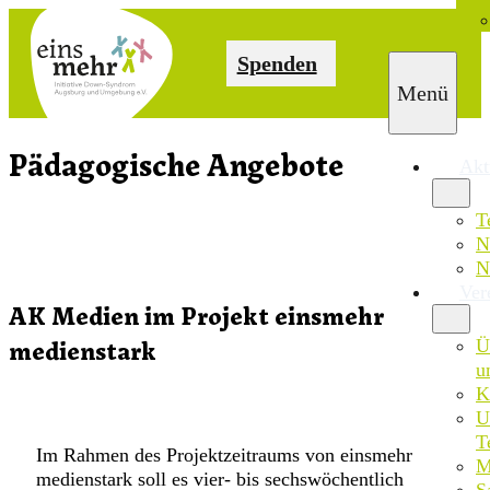
Spenden
Pädagogische Angebote
Akt
T
N
N
Ver
AK Medien im Projekt einsmehr
Ü
medienstark
u
K
U
T
Im Rahmen des Projektzeitraums von einsmehr
M
medienstark soll es vier- bis sechswöchentlich
S