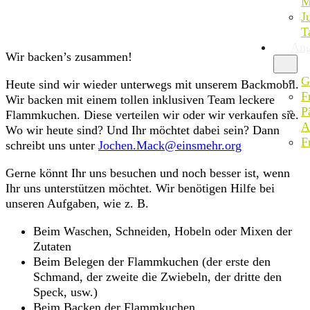
M
J
T
Ang
Wir backen’s zusammen!
G
Heute sind wir wieder unterwegs mit unserem Backmobil.
F
Wir backen mit einem tollen inklusiven Team leckere
P
Flammkuchen. Diese verteilen wir oder wir verkaufen sie.
A
Wo wir heute sind? Und Ihr möchtet dabei sein? Dann
F
schreibt uns unter
Jochen.Mack@einsmehr.org
Gerne könnt Ihr uns besuchen und noch besser ist, wenn
Ihr uns unterstützen möchtet. Wir benötigen Hilfe bei
unseren Aufgaben, wie z. B.
Beim Waschen, Schneiden, Hobeln oder Mixen der
Zutaten
Beim Belegen der Flammkuchen (der erste den
Schmand, der zweite die Zwiebeln, der dritte den
Speck, usw.)
Beim Backen der Flammkuchen