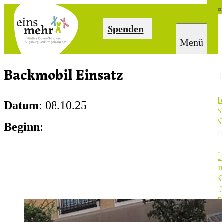
Spenden
Backmobil Einsatz
Akt
T
Datum
: 08.10.25
N
N
Beginn
:
Ver
Ü
u
K
U
T
M
S