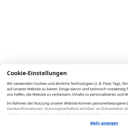
skip-to-actions
Cookie-Einstellungen
Wir verwenden Cookies und ähnliche Technologien (z. B. Pixel, Tags, Sk
auf unserer Website zu bieten. Einige davon sind technisch notwendig 
uns helfen, die Website zu verbessern, Inhalte zu personalisieren und 
Im Rahmen der Nutzung unserer Website können personenbezogene Dat
Geräteinformationen, Nutzungsverhalten) erhoben, an Drittanbieter üb
werden — auch in Ländern außerhalb der EU/des EWR (z. B. USA), in de
gewährleistet ist (Art. 49 Abs. 1 lit. a DSGVO). Mit Ihrer Einwilligung 
Mehr anzeigen
ausdrücklich zu.