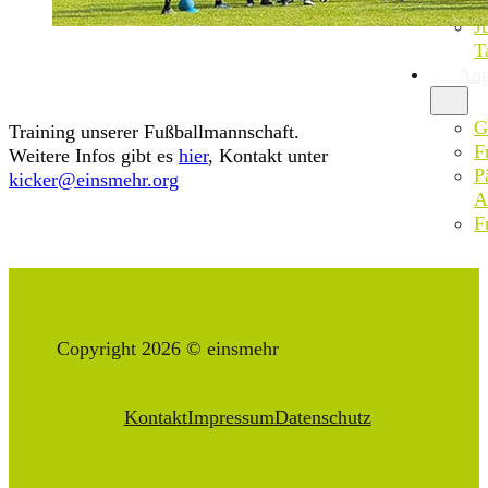
M
J
T
Ang
G
Training unserer Fußballmannschaft.
F
Weitere Infos gibt es
hier
, Kontakt unter
P
kicker@einsmehr.org
A
F
Copyright 2026 © einsmehr
Kontakt
Impressum
Datenschutz