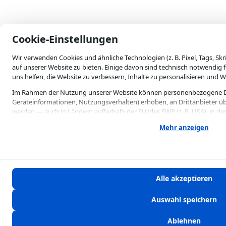
skip-to-actions
Cookie-Einstellungen
Wir verwenden Cookies und ähnliche Technologien (z. B. Pixel, Tags, Sk
auf unserer Website zu bieten. Einige davon sind technisch notwendig 
uns helfen, die Website zu verbessern, Inhalte zu personalisieren und 
Im Rahmen der Nutzung unserer Website können personenbezogene Dat
Geräteinformationen, Nutzungsverhalten) erhoben, an Drittanbieter üb
werden — auch in Ländern außerhalb der EU/des EWR (z. B. USA), in de
gewährleistet ist (Art. 49 Abs. 1 lit. a DSGVO). Mit Ihrer Einwilligung 
Mehr anzeigen
ausdrücklich zu.
Einige Verarbeitungen können auf Grundlage eines berechtigten Interesses
können Ihre Einwilligung jederzeit mit Wirkung für die Zukunft widerru
indem Sie diese Cookie-Einstellungen erneut öffnen.
Alle akzeptieren
Weitere Informationen finden Sie in unserer Datenschutzerklärung. Die
Mindestalter von 16 Jahren voraus.
Auswahl speichern
Die Ablehnung ist jederzeit möglich und hat keine Nachteile für die Nut
Details zu den einzelnen Cookies und Technologien finden Sie in den K
Ablehnen