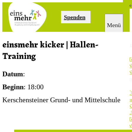
Spenden
einsmehr kicker | Hallen-
Akt
Training
T
N
N
Datum
:
Ver
Beginn
: 18:00
Ü
Kerschensteiner Grund- und Mittelschule
u
K
U
T
M
S