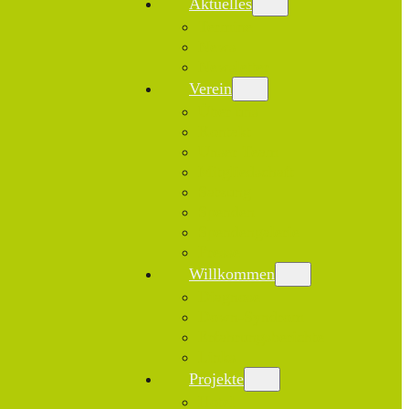
Aktuelles
Termine
News
Newsletter
Verein
Über uns
Kontakt
Unser Team
Mitgliedschaft
Satzung
Spenden
Spendengalerie
Presse
Willkommen
Diagnose
Down-Syndrom
Erfahrungsberichte
Links
Projekte
Hotel