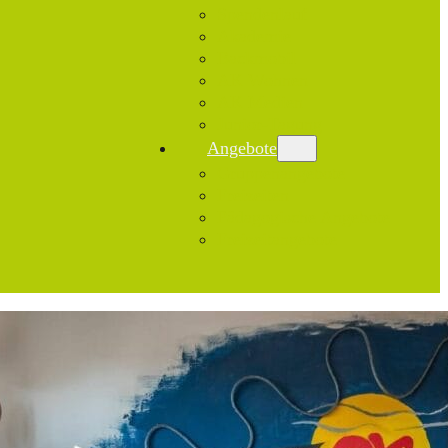
Spendenlauf
Akademie
Backmobil
AK Wohnen
AK Medien
Junior-Tagung
Angebote
Gruppenangebote
Freizeiten
Pädagogische Angebote
Freizeitangebote