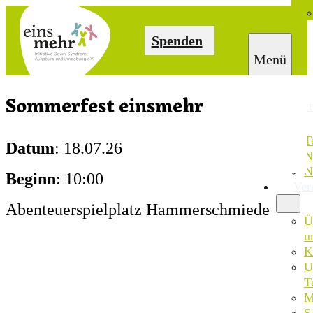
Spenden
Sommerfest einsmehr
Akt
T
Datum
: 18.07.26
N
N
Beginn
: 10:00
Ver
Abenteuerspielplatz Hammerschmiede
Ü
u
K
U
T
M
S