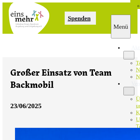
Spenden
Akt
T
N
Großer Einsatz von Team
N
Ver
Backmobil
Ü
23/06/2025
u
K
U
T
M
S